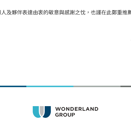
辦人及夥伴表達由衷的敬意與感謝之忱，也謹在此鄭重推