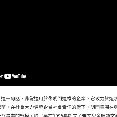
」這一句話，非常適用於像明門這樣的企業，它致力於追
標竿，在社會大力倡導企業社會責任的當下，明門集團在
益事業的楷模，除了早在1996年創立了雅文兒童聽語文