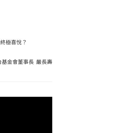
的終極喜悅？
台基金會董事長 嚴長壽